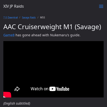
XIV JP Raids
7.0 Dawntrail
Savage Raids
M5S
AAC Cruiserweight M1 (Savage)
Game8
has gone ahead with Nukemaru’s guide.
(English subtitled)