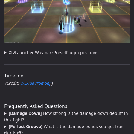
XIVLauncher WaymarkPresetPlugin positions
Timeline
(Credit:
u/ExiaKuromonji
)
Frequently Asked Questions
[Damage Down]
How strong is the damage down debuff in
this fight?
[Perfect Groove]
What is the damage bonus you get from
this buff?