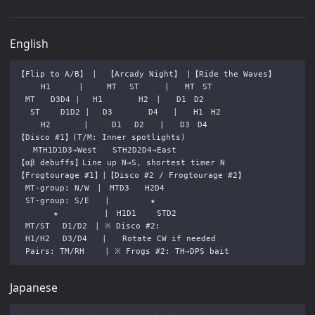
English
【Flip to A/B】 |  【Arcady Night】 |【Ride the Waves】

　　　H1　　　 |　　　MT　 ST　　  |　　MT　ST

　MT　　D3D4 | 　H1　　　　 H2　|　　D1　D2

 　ST　　 D1D2 | 　D3　　　　 D4   |　　H1　H2

　　　H2　　　  |　　　D1　 D2　　|　　D3　D4

【Disco #1】(T/M: Inner spotlights)

　　MTH1D1D3→West　　STH2D2D4→East

【αβ debuffs】Line up N→S, shortest timer N

【Frogtourage #1】|【Disco #2 / Frogtourage #2】

　MT-group: N/W　|　MTD3　　H2D4

　ST-group: S/E　　|　　　　  ★

　　　　 ★　　　　   |　H1D1　　 STD2

　MT/ST　 D1/D2　| ※ Disco #2:

　H1/H2　 D3/D4   |　　Rotate CW if needed

Japanese