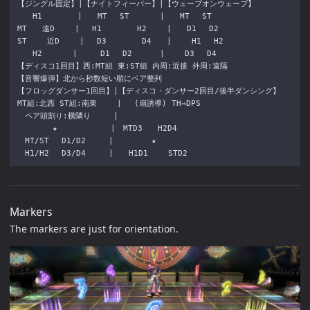
【ジングル固定】|【ナイトフィーバー】|【ウェーブオンウェーブ】

　　H1　　　　 |　　MT　 ST　　　　|　　MT　 ST

MT　　遠D　　 | 　H1　　　　 H2　　 |　　D1　 D2

ST　　 近D　　 | 　D3　 　　　D4　　|　　 H1 　H2

　　H2　　　　|　　　D1　 D2　　　 |　　 D3　 D4

【ディスコ1回目】西:MT組 東:ST組 内周:近接 外周:遠隔

【音響爆弾】北から秒数短い順にペア整列

【フロッグダンサー1回目】|【ディスコ・ダンサー2回目/後半ダンシング】

MT組:北西 ST組:南東 　　| 　(扇誘導) TH→DPS

　ペア頭割り:横隣り　　　|

　　　　 ★　　　　　　　|　MTD3　　H2D4

　MT/ST　 D1/D2　　　|　　　　　★

Markers
The markers are just for orientation.