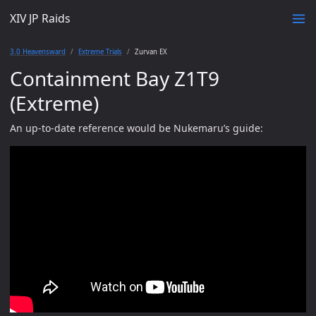
XIV JP Raids
3.0 Heavensward
Extreme Trials
Zurvan EX
Containment Bay Z1T9
(Extreme)
An up-to-date reference would be Nukemaru’s guide: