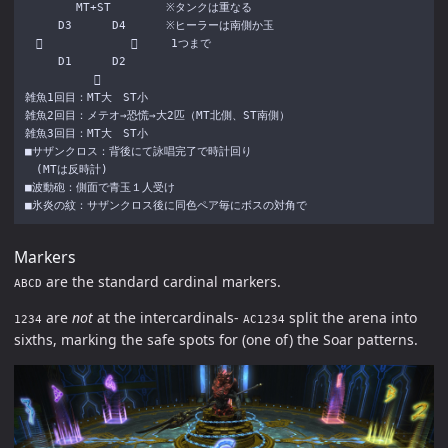
　　　　 MT+ST　　　　　※タンクは重なる

　　　D3　　　 D4　　　 ※ヒーラーは南側か玉

　　　　　　　　　　　　1つまで

　　　D1　　　 D2

　　　　　  

雑魚1回目：MT大　ST小

雑魚2回目：メテオ→恐慌→大2匹（MT北側、ST南側）

雑魚3回目：MT大　ST小

■サザンクロス：背後にて詠唱完了で時計回り

　(MTは反時計)

■波動砲：側面で青玉１人受け

Markers
are the standard cardinal markers.
ABCD
are
not
at the intercardinals-
split the arena into
1234
AC1234
sixths, marking the safe spots for (one of) the Soar patterns.