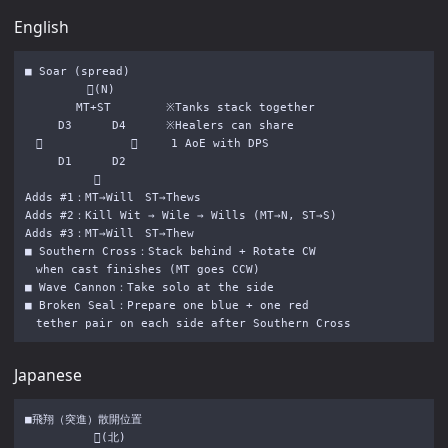
English
■ Soar (spread)

　　　　　 (N)

　　　　 MT+ST　　　　　※Tanks stack together

　　　D3　　　 D4　　　 ※Healers can share

　　　　　　　　　　　　1 AoE with DPS

　　　D1　　　 D2

　　　　　  

Adds #1：MT→Will　ST→Thews

Adds #2：Kill Wit → Wile → Wills (MT→N, ST→S)

Adds #3：MT→Will　ST→Thew

■ Southern Cross：Stack behind + Rotate CW 

　when cast finishes (MT goes CCW)

■ Wave Cannon：Take solo at the side

■ Broken Seal：Prepare one blue + one red

Japanese
■飛翔（突進）散開位置

　　　　　  (北)
