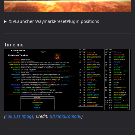
XIVLauncher WaymarkPresetPlugin positions
Timeline
(
Full size image
, Credit:
u/ExiaKuromonji
)