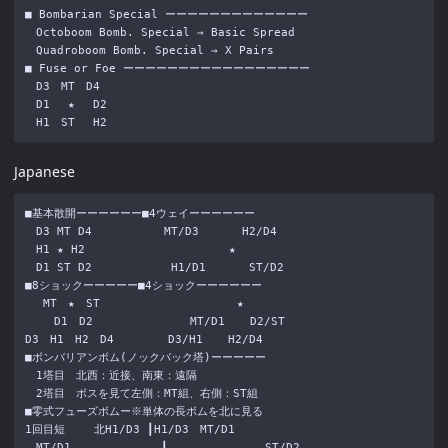
■ Bombarian Special ーーーーーーーーーーーーー

　Octoboom Bomb. Special → Basic Spread

　Quadroboom Bomb. Special → X Pairs

■ Fuse or Foe ーーーーーーーーーーーーーーーーー

　D3　MT　D4

　D1 　★ 　D2

Japanese
■基本散開ーーーーーー■4ウェイーーーーーー

　D3 MT D4 　 　 　 　MT/D3 　 　 H2/D4

　H1 ★ H2 　 　 　 　 　 　 　 　★

　D1 ST D2 　 　 　 　 H1/D1 　 　 ST/D2

■8ショックーーーーー■4ショックーーーーーー

　 MT　★　ST　 　 　 　 　 　 　 　★

　 　D1　D2 　 　 　 　 　 MT/D1 　 D2/ST

D3　H1　H2　D4 　 　 　D3/H1 　 H2/D4

■ボンバリアンボム(ノックバック塔)ーーーーー

　1塔目　北西：近接、南東：遠隔

　2塔目　ボスを見て左側：MT組、右側：ST組

■零式フューズボムー※単体の長ボムを北に見る

1回目短　 　北H1/D3 ┃H1/D3　MT/D1

　MT/D1 　 　 　 　 　┃ 　 　 　 　 　 ST/D2
