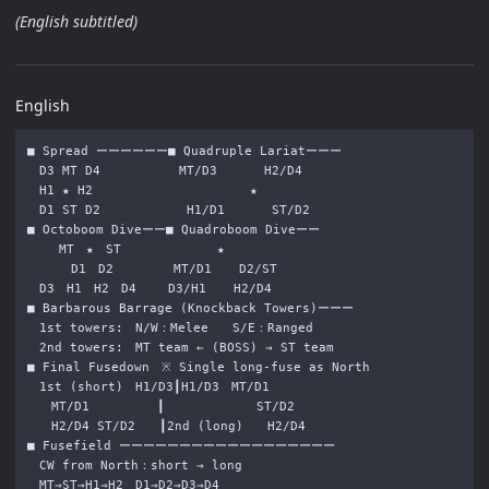
(English subtitled)
English
■ Spread ーーーーーー■ Quadruple Lariatーーー

　D3 MT D4 　 　 　 　MT/D3 　 　 H2/D4

　H1 ★ H2 　 　 　 　 　 　 　 　★

　D1 ST D2 　 　 　 　 H1/D1 　 　 ST/D2

■ Octoboom Diveーー■ Quadroboom Diveーー

　　 MT　★　ST　　　　　　　　★

　　 　D1　D2　　　　　MT/D1 　 D2/ST

　D3　H1　H2　D4　　 D3/H1 　 H2/D4

■ Barbarous Barrage (Knockback Towers)ーーー

　1st towers:　N/W：Melee　　S/E：Ranged

　2nd towers:　MT team ← (BOSS) → ST team

■ Final Fusedown　※ Single long-fuse as North

　1st (short)　H1/D3┃H1/D3　MT/D1

　　MT/D1 　　　　　┃　　　　　　　 ST/D2

　　H2/D4 ST/D2　　┃2nd (long)　　H2/D4

■ Fusefield ーーーーーーーーーーーーーーーーーー

　CW from North：short → long

　MT→ST→H1→H2　D1→D2→D3→D4
