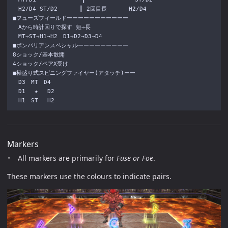
　H2/D4 ST/D2 　 　 ┃ 2回目長 　 　 H2/D4

■フューズフィールドーーーーーーーーーーー

　Aから時計回りで探す 短→長

　MT→ST→H1→H2　D1→D2→D3→D4

■ボンバリアンスペシャルーーーーーーーーー

8ショック/基本散開

4ショック/ペアX受け

■極盛り式スピニングファイヤー(アタッチ)ーー

　D3　MT　D4

　D1 　★ 　D2

Markers
All markers are primarily for
Fuse or Foe
.
These markers use the colours to indicate pairs.