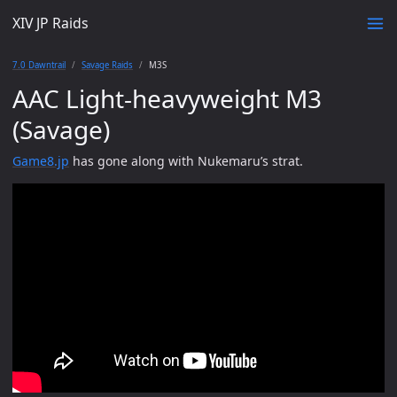
XIV JP Raids
7.0 Dawntrail
Savage Raids
M3S
AAC Light-heavyweight M3
(Savage)
Game8.jp
has gone along with Nukemaru’s strat.