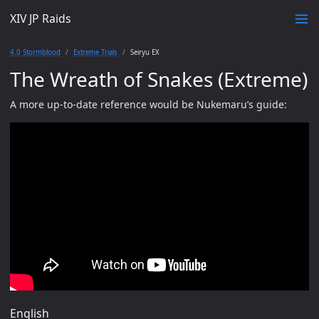
XIV JP Raids
4.0 Stormblood
Extreme Trials
Seiryu EX
The Wreath of Snakes (Extreme)
A more up-to-date reference would be Nukemaru’s guide:
English