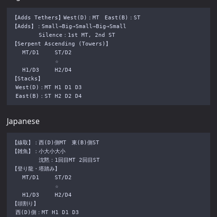
【Adds Tethers】West(D)：MT　East(B)：ST

【Adds】：Small→Big→Small→Big→Small

　　　　　Silence：1st MT, 2nd ST

【Serpent Ascending (Towers)】

   MT/D1　   ST/D2

 　　　       ☆

   H1/D3　   H2/D4

【Stacks】

 West(D)：MT H1 D1 D3

Japanese
【線取】：西(D)側MT　東(B)側ST

【雑魚】：小大小大小　

　　　　　沈黙：1回目MT 2回目ST

【登り龍・塔踏み】

   MT/D1　   ST/D2

 　　　       ☆

   H1/D3　   H2/D4

【頭割り】

 西(D)側：MT H1 D1 D3
