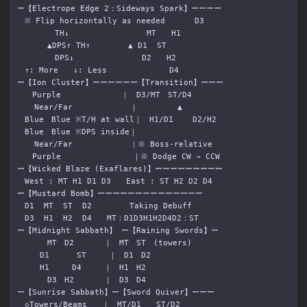
ー【Electrope Edge 2：Sideways Spark】ーーーー

　※ Flip horizontally as needed　　   D3

　　　　　TH↓　　　　　　　　　  MT　　H1

　　　　▲DPS↑ TH↑　　　　　▲ D1  ST

　　　　　DPS↓　　　　　　　　　D2　　H2

　↑: More　　↓: Less　　　　　　　  D4

ー【Ion Cluster】ーーーーーー【Transition】ーーー

　　Purple　　　　　　　　｜　D3/MT　ST/D4

　  Near/Far　　　　　　　 ｜　　　　  ▲

　Blue　Blue ※T/H at wall｜　H1/D1    D2/H2

　Blue　Blue ※DPS inside｜

　  Near/Far　　　　　　　 ｜※ Boss-relative

　　Purple 　　　　　　　   ｜※ Dodge CW ⇒ CCW

ー【Wicked Blaze (Exaflares)】ーーーーーーーーー

　West : MT H1 D1 D3　　East : ST H2 D2 D4

ー【Mustard Bomb】ーーーーーーーーーーーーーー

　D1  MT  ST  D2　　　　　Taking Debuff

　D3  H1  H2  D4　　MT：D1D3H1H2D4D2：ST

ー【Midnight Sabbath】 ー【Raining Swords】ー

　　　　MT　D2　　　　｜　MT　ST　(towers)

　　　D1　　　 ST　　　｜　D1　D2

　　　H1　　　D4　　　｜　H1　H2

　　　　D3　H2　　　　｜　D3　D4

ー【Sunrise Sabbath】ー【Sword Quiver】ーーー

　◇Towers/Beams　　｜　MT/D1　　ST/D2
