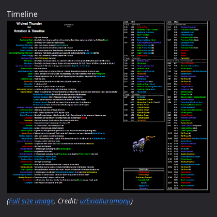
Timeline
(
Full size image
, Credit:
u/ExiaKuromonji
)