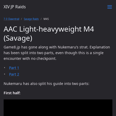
XIV JP Raids
7.0 Dawntrail
Savage Raids
M4S
AAC Light-heavyweight M4
(Savage)
Game8.jp has gone along with Nukemaru’s strat. Explanation
has been split into two parts, even though this is a single
encounter with no checkpoint.
Part 1
Part 2
Nukemaru has also split his guide into two parts:
First half: