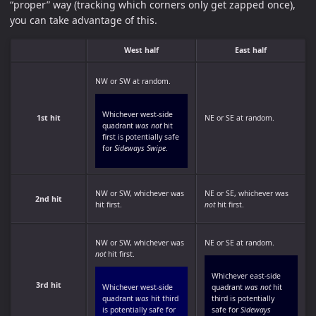
“proper” way (tracking which corners only get zapped once),
you can take advantage of this.
West half
East half
NW or SW at random.
Whichever west-side
1st hit
NE or SE at random.
quadrant
was not
hit
first is potentially safe
for
Sideways Swipe
.
NW or SW, whichever was
NE or SE, whichever was
2nd hit
hit first.
not
hit first.
NW or SW, whichever was
NE or SE at random.
not
hit first.
Whichever east-side
3rd hit
Whichever west-side
quadrant
was not
hit
quadrant
was
hit third
third is potentially
is potentially safe for
safe for
Sideways