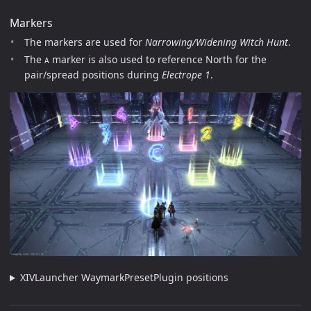
Markers
The markers are used for
Narrowing/Widening Witch Hunt
.
The
marker is also used to reference North for the
A
pair/spread positions during
Electrope 1
.
XIVLauncher WaymarkPresetPlugin positions