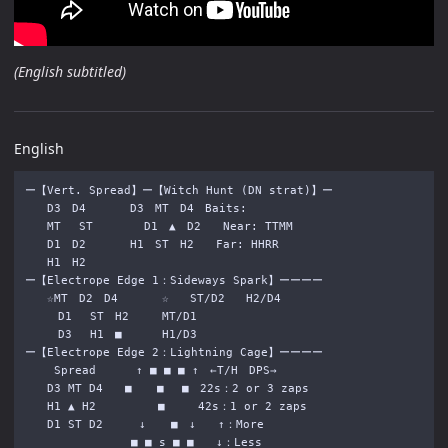
(English subtitled)
English
ー【Vert. Spread】ー【Witch Hunt (DN strat)】ー

　　D3　D4　　　　D3　MT　D4　Baits:

　　MT　 ST　　　　 D1　▲　D2　　Near: TTMM

　　D1　D2　　　　H1　ST　H2　　Far: HHRR

　　H1　H2

ー【Electrope Edge 1：Sideways Spark】ーーーー

　　☆MT　D2　D4　　　　☆   ST/D2   H2/D4

　　　D1　 ST　H2　　　MT/D1

　　　D3　 H1　■　　 　H1/D3

ー【Electrope Edge 2：Lightning Cage】ーーーー

　　 Spread　　 　↑ ■ ■ ■ ↑　←T/H　DPS→

　　D3 MT D4　　■ 　 ■ 　■　22s：2 or 3 zaps

　　H1 ▲ H2　　　　　 ■　　　42s：1 or 2 zaps

　　D1 ST D2　  　↓ 　 ■　↓　　↑：More

　　　　　　　　　 ■ ■ s ■ ■　　↓：Less
