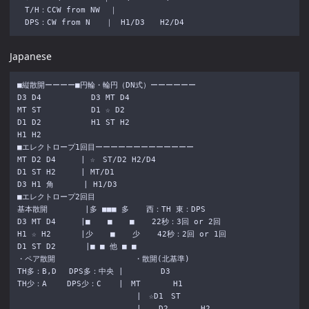
　T/H：CCW from NW  ｜

Japanese
■縦散開ーーーー■円輪・輪円（DN式）ーーーーーー

D3 D4 　 　 　 　D3 MT D4

MT ST 　 　 　 　D1 ☆ D2

D1 D2 　 　 　 　H1 ST H2

H1 H2

■エレクトロープ1回目ーーーーーーーーーーーーー

MT D2 D4 　 　| ☆　ST/D2 H2/D4

D1 ST H2 　 　| MT/D1

D3 H1 角 　 　 | H1/D3

■エレクトロープ2回目

基本散開 　 　 　|多 ■■■ 多 　 西：TH 東：DPS

D3 MT D4 　 　|■ 　 ■ 　 ■ 　 22秒：3回 or 2回

H1 ☆ H2 　 　 |少 　 ■ 　 少 　 42秒：2回 or 1回

D1 ST D2 　 　 |■ ■ 他 ■ ■

・ペア散開 　 　 　 　 　 　 ・散開(北基準)

TH多：B,D 　DPS多：中央 | 　 　 　D3

TH少：A　 　DPS少：C 　 |　MT　 　 　H1

　 　 　 　 　 　 　 　 　 　|　☆D1　ST

　 　 　 　 　 　 　 　 　 　| 　 D2　 　 　H2
