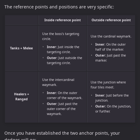
The reference points and positions are very specific:
Inside reference point
Outside reference point
Use the boss's targeting
Use the cardinal waymark.
circle.
Inner:
On the outer
Inner:
Just inside the
Tanks + Melee
half of the marker.
targeting circle.
Outer:
Just past the
Outer:
Just outside the
marker.
targeting circle.
Use the intercardinal
Use the junction where
waymark.
four tiles meet.
Inner:
On the outer
Healers +
Inner:
Just before the
corner of the waymark.
Ranged
junction.
Outer:
Just past the
Outer:
On the junction,
outer corner of the
or further.
waymark.
Once you have established the two anchor points, your
dodges will go: