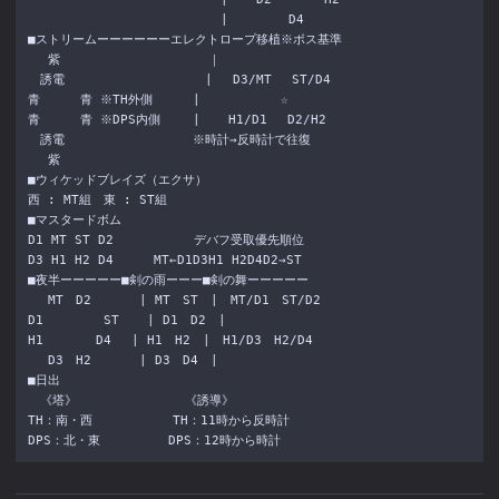
　 　 　 　 　 　 　 　 　 　| 　 　 　D4

■ストリームーーーーーーエレクトロープ移植※ボス基準

　 紫 　 　 　 　 　 　 　 ｜

　誘電 　 　 　 　 　 　 　| 　D3/MT　 ST/D4

青 　 　青 ※TH外側 　 　| 　 　 　 　☆

青 　 　青 ※DPS内側　 　| 　 H1/D1 　D2/H2

　誘電 　 　 　 　 　 　 ※時計→反時計で往復

　 紫

■ウィケッドブレイズ（エクサ）

西 : MT組　東 : ST組

■マスタードボム

D1 MT ST D2 　 　 　 　デバフ受取優先順位

D3 H1 H2 D4 　 　MT←D1D3H1 H2D4D2→ST

■夜半ーーーーー■剣の雨ーーー■剣の舞ーーーーー

　 MT　D2 　 　 | MT　ST　|　MT/D1　ST/D2

D1 　 　 　ST 　 | D1　D2　|

H1　 　 　D4 　| H1　H2　|　H1/D3　H2/D4

　 D3　H2 　 　 | D3　D4　|

■日出

　《塔》 　 　 　 　 　 《誘導》

TH：南・西 　 　 　 　TH：11時から反時計
