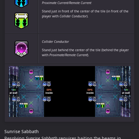
Proximate Current/Remote Current
Stand just in front of the center of the tile (in front of the
player with
Collider Conductor
).
Collider Conductor
Stand just behind the center of the tile (behind the player
with
Proximate/Remote Current
).
Sunrise Sabbath
Resolving
Sunrise Sabbath
requires baiting the beams in