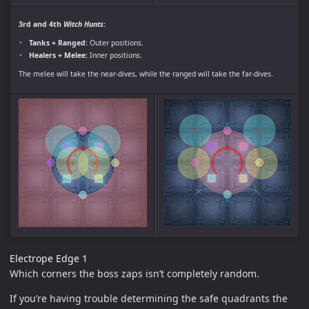
3rd and 4th
Witch Hunts
:
Tanks + Ranged:
Outer positions.
Healers + Melee:
Inner positions.
The melee will take the near-dives, while the ranged will take the far-dives.
Electrope Edge 1
Which corners the boss zaps isn’t completely random.
If you’re having trouble determining the safe quadrants the