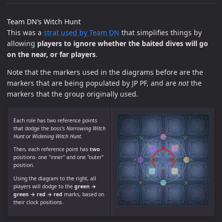
Team DN’s Witch Hunt
This was a
strat used by Team DN
that simplifies things by
allowing
players to ignore whether the baited dives will go
on the near, or far players
.
Note that the markers used in the diagrams before are the
markers that are being populated by JP PF, and are
not
the
markers that the group originally used.
Each role has two reference points
that dodge the boss's
Narrowing Witch
Hunt
or
Widening Witch Hunt
.
Then, each reference point has
two
positions- one "inner" and one "outer"
position.
Using the diagram to the right, all
players will dodge to the
green →
green → red → red
marks, based on
their clock positions.