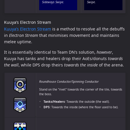
Sideways Swipe
.
Swipe
.
Kuuya’s Electron Stream
Kuuya’s Electron Stream
is a method to resolve all the debuffs
in
Electron Stream
that minimises movement and maintains
melee uptime.
It is essentially identical to Team DN’s solution,
however
,
Kuuya has tanks and healers drop their AoEs/donuts
towards
the wall
, while DPS drop theirs
towards the inside
of the arena.
Roundhouse Conductor/Spinning Conductor
Stand on the "rivet" towards the corner of the tile, towards
the boss.
Tanks/Healers
: Towards the outside (the wall).
DPS
: Towards the inside (where the floor used to be).