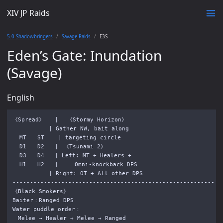
XIV JP Raids
5.0 Shadowbringers
Savage Raids
E3S
Eden’s Gate: Inundation
(Savage)
English
《Spread》   | 　《Stormy Horizon》

　　　　　　 | Gather NW, bait along

  MT　　ST    | targeting circle

  D1　　D2   |　《Tsunami 2》

  D3　　D4   | Left: MT + Healers + 

  H1　　H2   |　　　Omni-knockback DPS

　　　　　　 | Right: OT + All other DPS

----------------------------------------------------------

《Black Smokers》

Baiter：Ranged DPS

Water puddle order：
