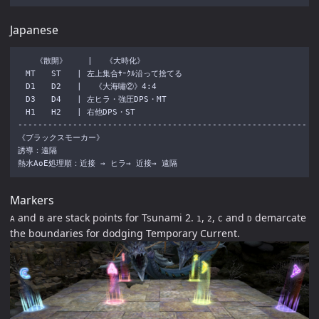
Japanese
  　《散開》　　 | 　《大時化》

　MT　　ST　　| 左上集合ｻｰｸﾙ沿って捨てる

　D1　　D2　　| 　《大海嘯②》4:4

　D3　　D4　　| 左ヒラ・強圧DPS・MT

　H1　　H2　　| 右他DPS・ST

----------------------------------------------------------

《ブラックスモーカー》

誘導：遠隔

Markers
and
are stack points for Tsunami 2.
,
,
and
demarcate
A
B
1
2
C
D
the boundaries for dodging Temporary Current.