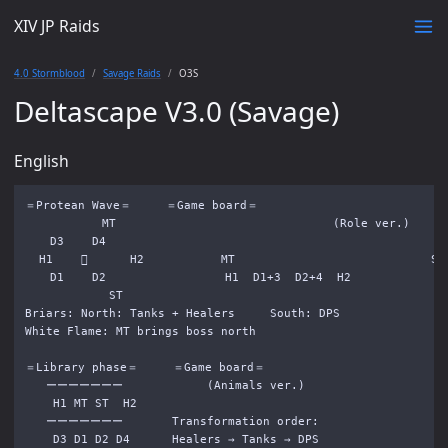
XIV JP Raids
4.0 Stormblood
Savage Raids
O3S
Deltascape V3.0 (Savage)
English
＝Protean Wave＝     ＝Game board＝

           MT                               (Role ver.)

　  D3    D4

  H1          H2           MT                            ST

　  D1    D2                 H1  D1+3  D2+4  H2

            ST

Briars: North: Tanks + Healers     South: DPS

White Flame: MT brings boss north

＝Library phase＝     ＝Game board＝

   ーーーーーーー            (Animals ver.)

    H1 MT ST  H2

   ーーーーーーー       Transformation order:

    D3 D1 D2 D4      Healers → Tanks → DPS
