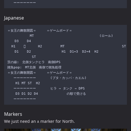
Japanese
＝女王の舞散開図＝     ＝ゲームボード＝

           MT                                (ロール)

　  D3    D4

  H1          H2         MT                            ST

　  D1    D2               H1  D1+3  D2+4  H2

            ST

茨の線:　北側タンクヒラ　南側DPS

雑魚pop:　MT北側　南側で雑魚処理

＝女王の舞散開図＝     ＝ゲームボード＝

   ーーーーーーー       (ブタ・カッパ・カエル)

    H1 MT ST  H2

   ーーーーーーー       ヒラ → タンク → DPS

    D3 D1 D2 D4              の順で受ける

Markers
We just need an
marker for North.
A