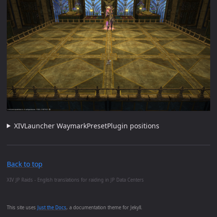
XIVLauncher WaymarkPresetPlugin positions
Back to top
XIV JP Raids - English translations for raiding in JP Data Centers
This site uses
Just the Docs
, a documentation theme for Jekyll.