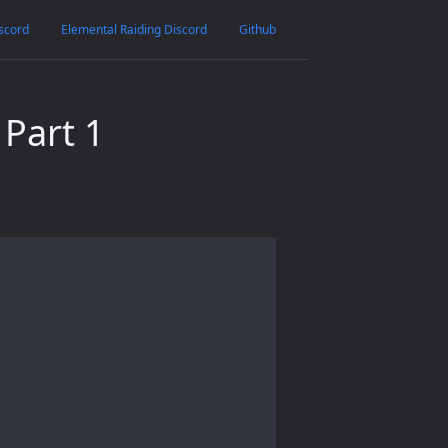
scord
Elemental Raiding Discord
Github
 Part 1