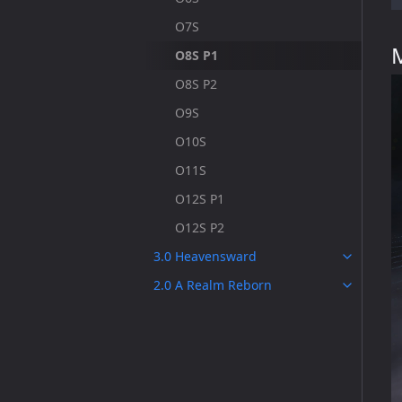
O7S
O8S P1
O8S P2
O9S
O10S
O11S
O12S P1
O12S P2
3.0 Heavensward
2.0 A Realm Reborn