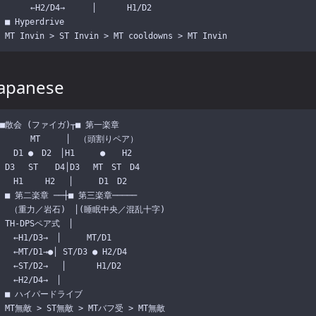
　　 　←H2/D4→　　  │　　 　H1/D2

 ■ Hyperdrive

Japanese
■散会 (ファイガ)┬■ 第一楽章

 　　　MT　　　│　（頭割りペア）

 　D1 ●　D2　│H1　　　●　　H2

 D3　 ST　　D4│D3　 MT　ST　D4

 　H1　　 H2　 │　　　D1　D2

 ■ 第二楽章 ──┼■ 第三楽章─────

  （重力／岩石)　│(睡眠中央／混乱十字)

 TH-DPSペア式　│

 　←H1/D3→　│　　　MT/D1

 　←MT/D1→●│ ST/D3 ● H2/D4

 　←ST/D2→ 　│　　 　H1/D2

 　←H2/D4→　│

 ■ ハイパードライブ
