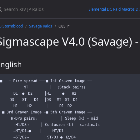
Elemental DC Raid Macros Di
.0 Stormblood
Savage Raids
O8S P1
Sigmascape V4.0 (Savage) -
nglish
■   ─ Fire spread ──┬■ 1st Graven Image ──

　　 　   　MT　　　  　 │　（Stack pairs）

　　 　D1  ●　D2  　　│H1　　　●　　H2

　　 D3　  ST　　D4　 │D3　 MT　ST　D4

　　 　H1　　 H2　 　  │　　　D1　D2

 ■ 3rd Graven Image ┼■ 5th Graven Image ──

    TH-DPS pairs:         　│ Sleep (R) - mid

　　 　←H1/D3→　　  │ Confusion (L) - cardinals

　　 　←MT/D1→●  　│　　　MT/D1

　　 　←ST/D2→ 　　  │ ST/D3 ● H2/D4
