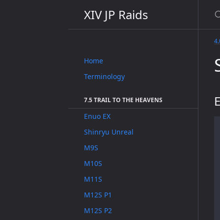
XIV JP Raids
4
Home
Terminology
E
7.5 TRAIL TO THE HEAVENS
Enuo EX
Shinryu Unreal
M9S
M10S
M11S
M12S P1
M12S P2