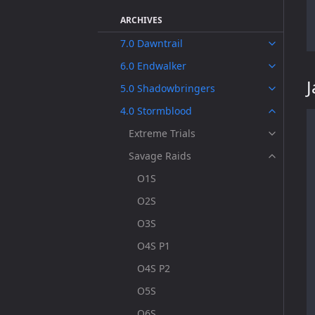
ARCHIVES
7.0 Dawntrail
6.0 Endwalker
5.0 Shadowbringers
4.0 Stormblood
Extreme Trials
Savage Raids
O1S
O2S
O3S
O4S P1
O4S P2
O5S
O6S